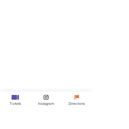
Biglietti
Vendita terminata
Tipo di biglietto
R
Prezzo
35.000 KRW
Vendita terminata
Tipo di biglietto
Tickets
Instagram
Directions
VIP
Prezzo
48.000 KRW