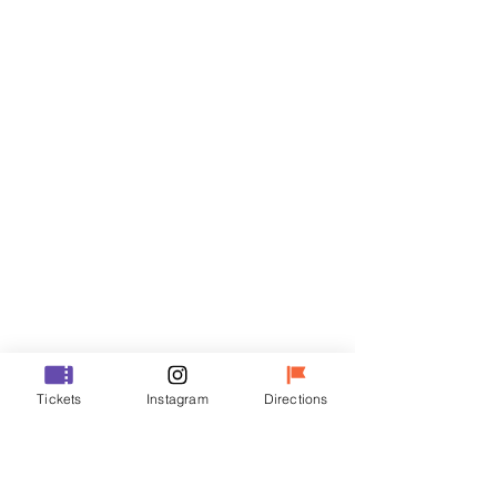
Biglietti
Vendita terminata
Tipo di biglietto
VIP
Prezzo
48.000 KRW
Vendita terminata
Tipo di biglietto
Tickets
Instagram
Directions
R
Prezzo
35.000 KRW