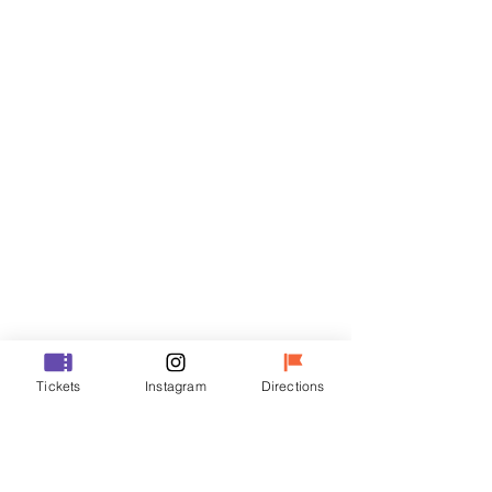
门票
Sale ended
Ticket type
R
Price
₩35,000
Sale ended
Ticket type
Tickets
Instagram
Directions
VIP
Price
₩48,000