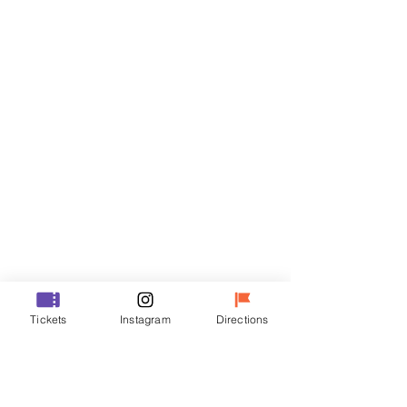
门票
Sale ended
Ticket type
R
Price
₩35,000
Sale ended
Ticket type
Tickets
Instagram
Directions
VIP
Price
₩48,000