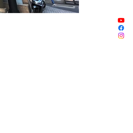
Sale ended
Sale ended