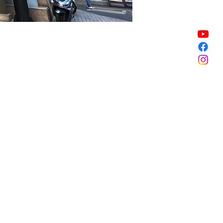
Sale ended
Sale ended