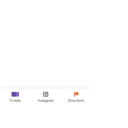
门票
Sale ended
Ticket type
VIP
Price
₩48,000
Sale ended
Ticket type
Tickets
Instagram
Directions
R
Price
₩35,000