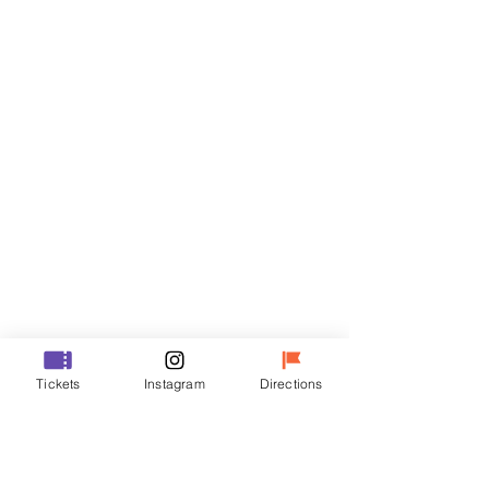
门票
Sale ended
Ticket type
VIP
Price
₩48,000
Sale ended
Ticket type
Tickets
Instagram
Directions
R
Price
₩35,000