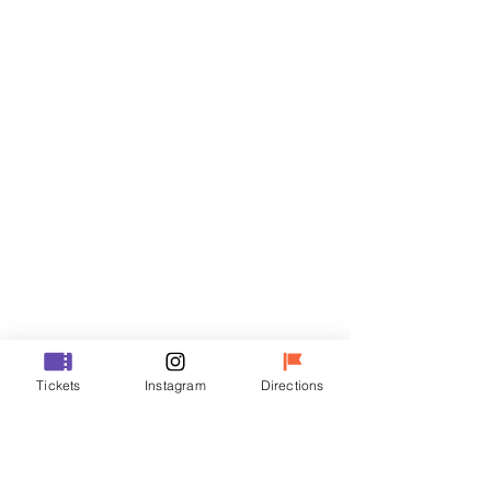
门票
Sale ended
Ticket type
VIP
Price
₩48,000
Sale ended
Ticket type
Tickets
Instagram
Directions
R
Price
₩35,000