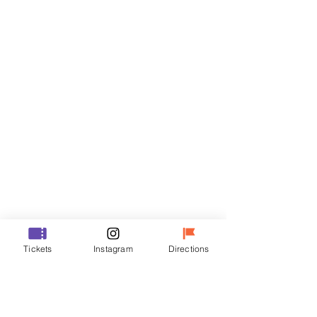
门票
Sale ended
Ticket type
VIP
Price
₩48,000
Sale ended
Ticket type
Tickets
Instagram
Directions
R
Price
₩35,000