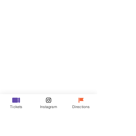
门票
Sale ended
Ticket type
R
Price
₩35,000
Sale ended
Ticket type
Tickets
Instagram
Directions
VIP
Price
₩48,000