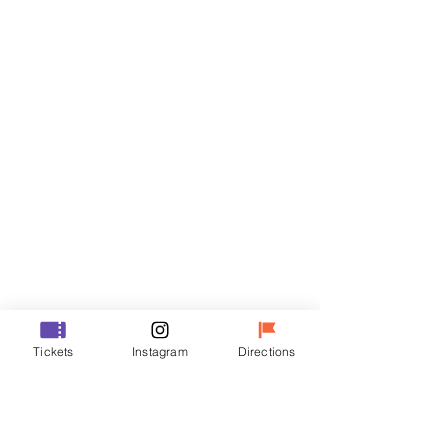
门票
Sale ended
Ticket type
VIP
Price
₩48,000
Sale ended
Ticket type
Tickets
Instagram
Directions
R
Price
₩35,000