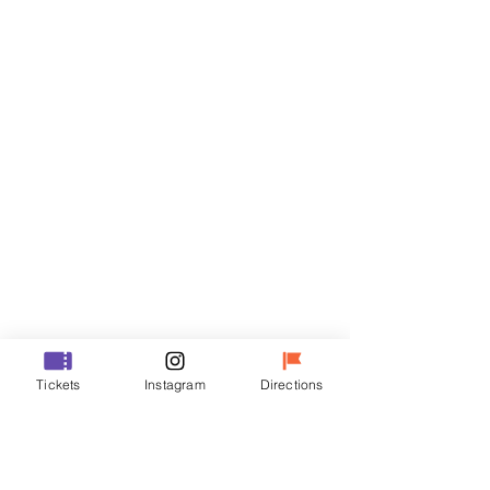
门票
Sale ended
Ticket type
R
Price
₩35,000
Sale ended
Ticket type
Tickets
Instagram
Directions
VIP
Price
₩48,000