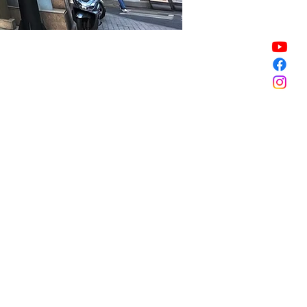
Sale ended
Sale ended