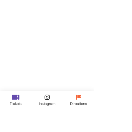
门票
Sale ended
Ticket type
VIP
Price
₩48,000
Sale ended
Ticket type
Tickets
Instagram
Directions
R
Price
₩35,000