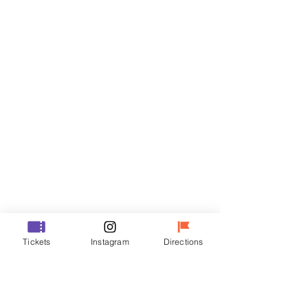
门票
Sale ended
Ticket type
R
Price
₩50,000
Sale ended
Ticket type
Tickets
Instagram
Directions
VIP
Price
₩70,000