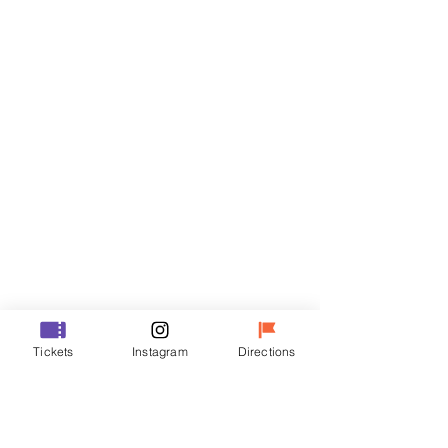
门票
Sale ended
Ticket type
R
Price
₩50,000
Sale ended
Ticket type
Tickets
Instagram
Directions
VIP
Price
₩70,000