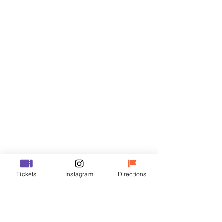
门票
Sale ended
Ticket type
R
Price
₩50,000
Sale ended
Ticket type
Tickets
Instagram
Directions
VIP
Price
₩70,000