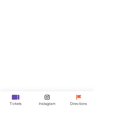
门票
Sale ended
Ticket type
VIP
Price
₩70,000
Sale ended
Ticket type
Tickets
Instagram
Directions
R
Price
₩50,000