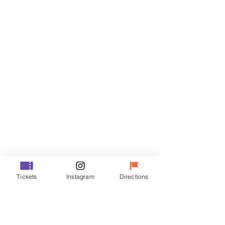
门票
Sale ended
Ticket type
R
Price
₩50,000
Sale ended
Ticket type
Tickets
Instagram
Directions
VIP
Price
₩70,000