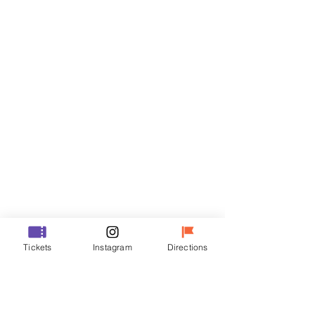
门票
Sale ended
Ticket type
VIP
Price
₩70,000
Sale ended
Ticket type
Tickets
Instagram
Directions
R
Price
₩50,000