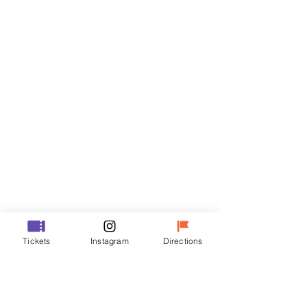
门票
Sale ended
Ticket type
VIP
Price
₩70,000
Sale ended
Ticket type
Tickets
Instagram
Directions
R
Price
₩50,000