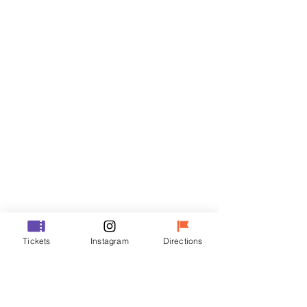
门票
Sale ended
Ticket type
VIP
Price
₩70,000
Sale ended
Ticket type
Tickets
Instagram
Directions
R
Price
₩50,000