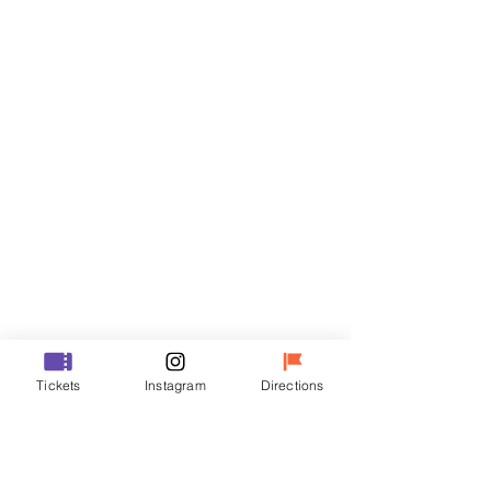
门票
Sale ended
Ticket type
R
Price
₩50,000
Sale ended
Ticket type
Tickets
Instagram
Directions
VIP
Price
₩70,000