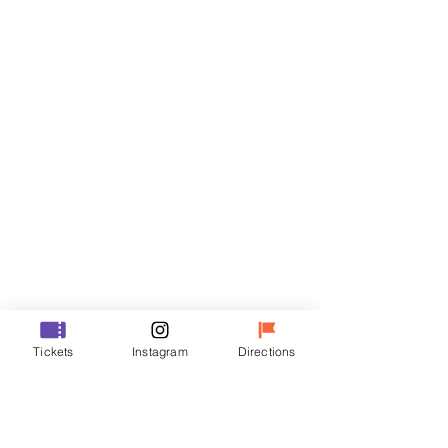
门票
Sale ended
Ticket type
R
Price
₩50,000
Sale ended
Ticket type
Tickets
Instagram
Directions
VIP
Price
₩70,000