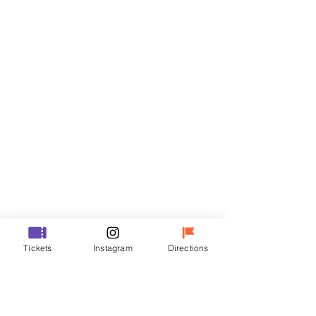
门票
Sale ended
Ticket type
R
Price
₩50,000
Sale ended
Ticket type
Tickets
Instagram
Directions
VIP
Price
₩70,000