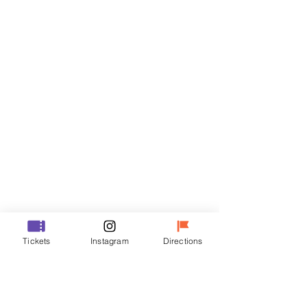
门票
Sale ended
Ticket type
R
Price
₩50,000
Sale ended
Ticket type
Tickets
Instagram
Directions
VIP
Price
₩70,000