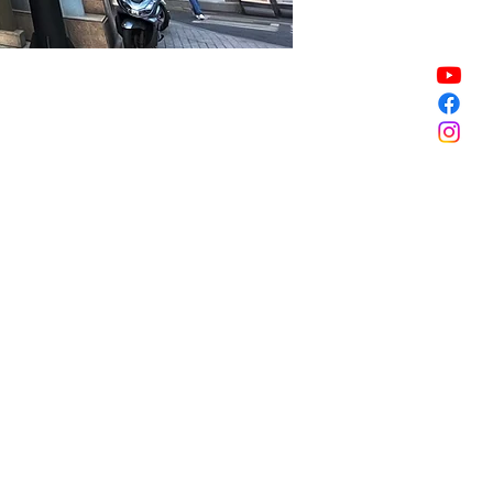
Sale ended
Sale ended