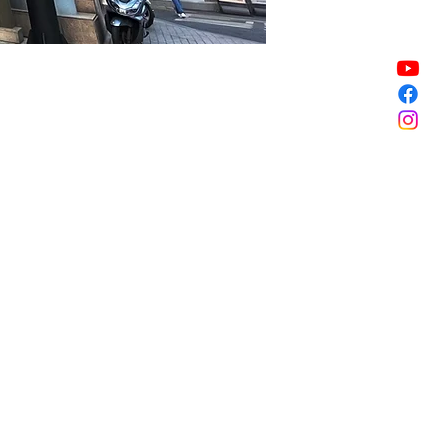
Sale ended
Sale ended