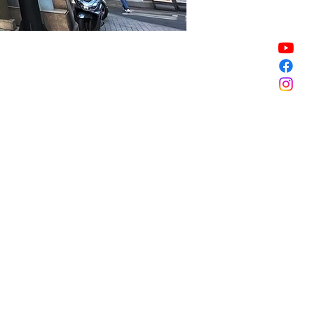
Sale ended
Sale ended