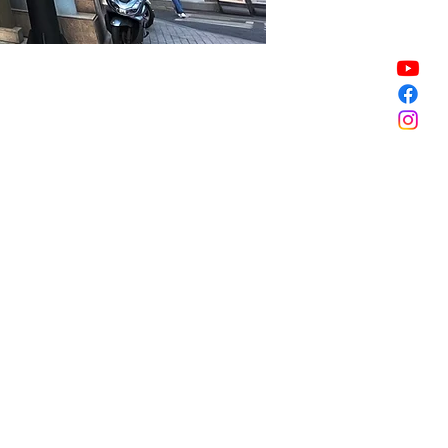
Sale ended
Sale ended