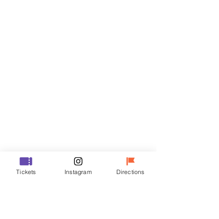
门票
Sale ended
Ticket type
R
Price
₩50,000
Sale ended
Ticket type
Tickets
Instagram
Directions
VIP
Price
₩70,000