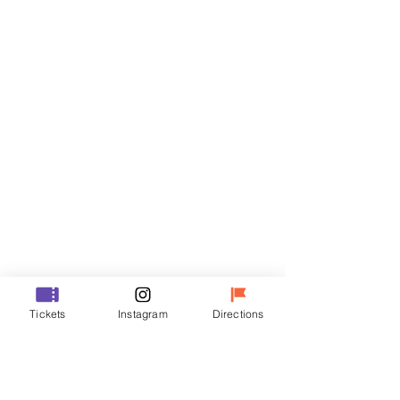
门票
Sale ended
Ticket type
VIP
Price
₩70,000
Sale ended
Ticket type
Tickets
Instagram
Directions
R
Price
₩50,000