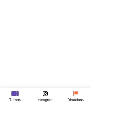
门票
Sale ended
Ticket type
R
Price
₩50,000
Sale ended
Ticket type
Tickets
Instagram
Directions
VIP
Price
₩70,000