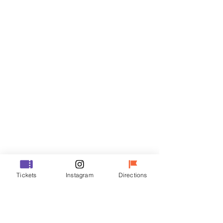
门票
Sale ended
Ticket type
R
Price
₩50,000
Sale ended
Ticket type
Tickets
Instagram
Directions
VIP
Price
₩70,000