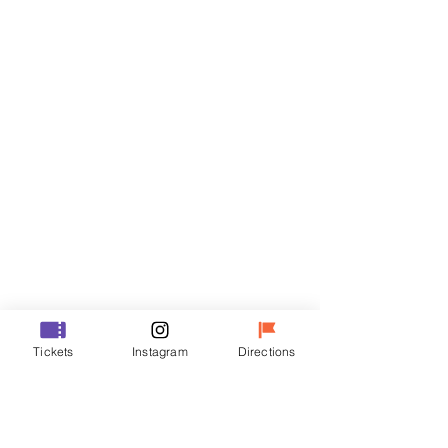
门票
Sale ended
Ticket type
R
Price
₩35,000
Sale ended
Ticket type
Tickets
Instagram
Directions
VIP
Price
₩48,000