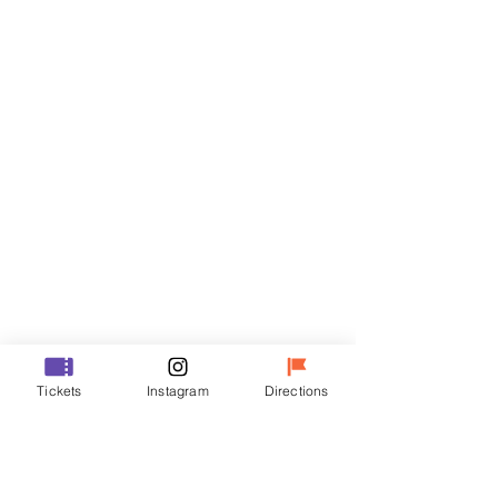
门票
Sale ended
Ticket type
VIP
Price
₩48,000
Sale ended
Ticket type
Tickets
Instagram
Directions
R
Price
₩35,000