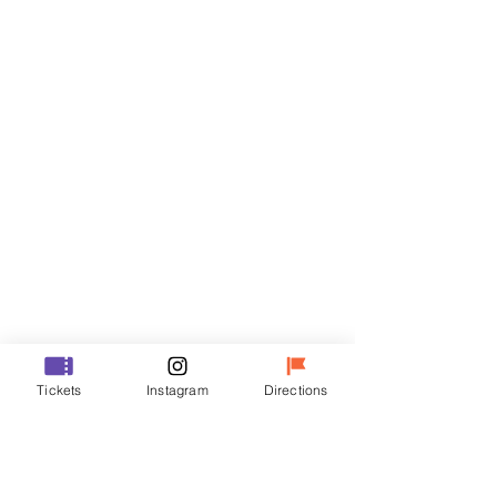
门票
Sale ended
Ticket type
R
Price
₩35,000
Sale ended
Ticket type
Tickets
Instagram
Directions
VIP
Price
₩48,000