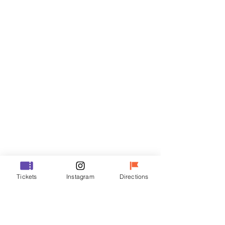
门票
Sale ended
Ticket type
VIP
Price
₩48,000
Sale ended
Ticket type
Tickets
Instagram
Directions
R
Price
₩35,000