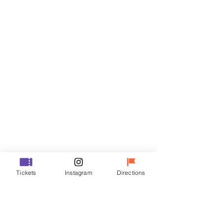
门票
Sale ended
Ticket type
VIP
Price
₩48,000
Sale ended
Ticket type
Tickets
Instagram
Directions
R
Price
₩35,000