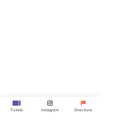
门票
Sale ended
Ticket type
R
Price
₩35,000
Sale ended
Ticket type
Tickets
Instagram
Directions
VIP
Price
₩48,000