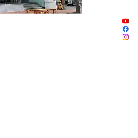
Sale ended
Sale ended