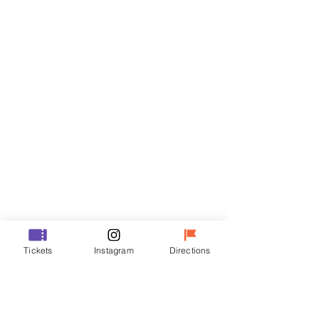
门票
Sale ended
Ticket type
VIP
Price
₩48,000
Sale ended
Ticket type
Tickets
Instagram
Directions
R
Price
₩35,000