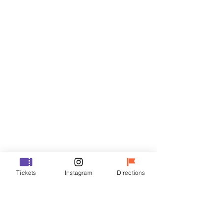
门票
Sale ended
Ticket type
VIP
Price
₩48,000
Sale ended
Ticket type
Tickets
Instagram
Directions
R
Price
₩35,000