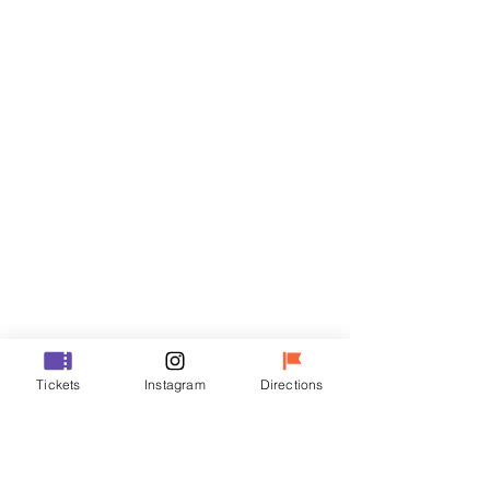
门票
Sale ended
Ticket type
VIP
Price
₩48,000
Sale ended
Ticket type
Tickets
Instagram
Directions
R
Price
₩35,000