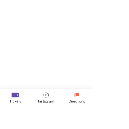
门票
Sale ended
Ticket type
VIP
Price
₩48,000
Sale ended
Ticket type
Tickets
Instagram
Directions
R
Price
₩35,000