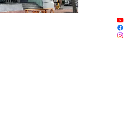
Sale ended
Sale ended