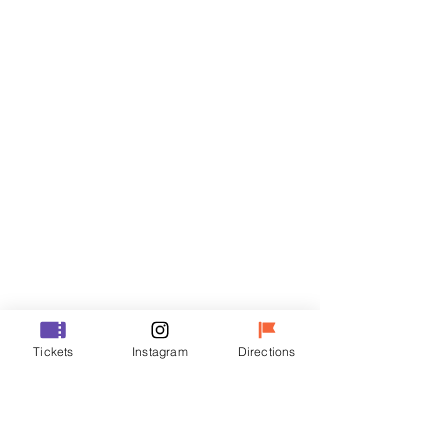
门票
Sale ended
Ticket type
VIP
Price
₩48,000
Sale ended
Ticket type
Tickets
Instagram
Directions
R
Price
₩35,000