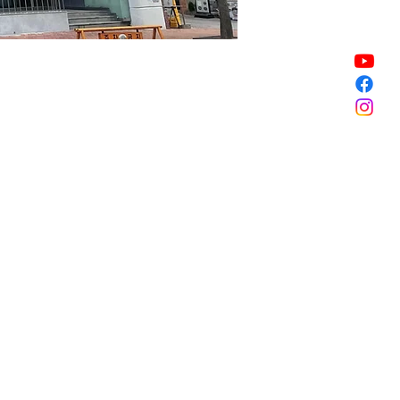
Sale ended
Sale ended