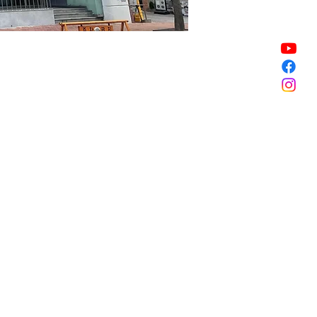
Sale ended
Sale ended